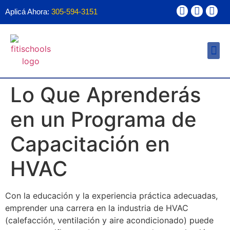
Aplicá Ahora:
305-594-3151
Ayuda Financ
Forma 1098T
Lo Que Aprenderás
en un Programa de
Capacitación en
HVAC
Con la educación y la experiencia práctica adecuadas,
emprender una carrera en la industria de HVAC
(calefacción, ventilación y aire acondicionado) puede