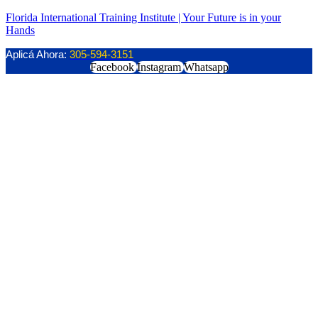
Florida International Training Institute | Your Future is in your
Hands
Aplicá Ahora:
305-594-3151
Facebook
Instagram
Whatsapp