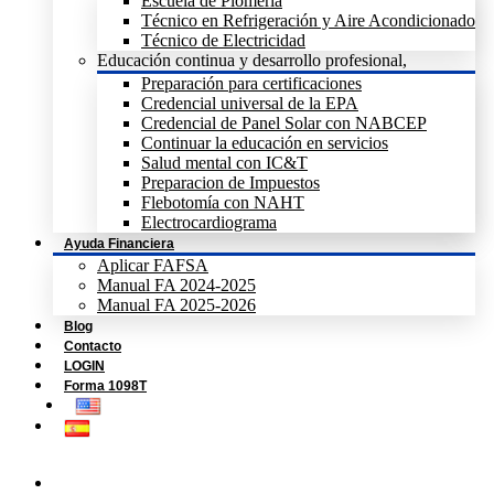
Escuela de Plomeria
Técnico en Refrigeración y Aire Acondicionado
Técnico de Electricidad
Educación continua y desarrollo profesional,
Preparación para certificaciones
Credencial universal de la EPA
Credencial de Panel Solar con NABCEP
Continuar la educación en servicios
Salud mental con IC&T
Preparacion de Impuestos
Flebotomía con NAHT
Electrocardiograma
Ayuda Financiera
Aplicar FAFSA
Manual FA 2024-2025
Manual FA 2025-2026
Blog
Contacto
LOGIN
Forma 1098T
Home