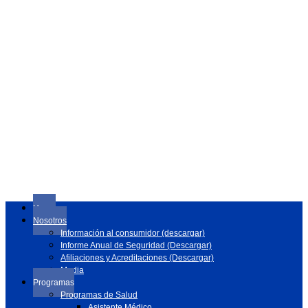
Home
Nosotros
Información al consumidor (descargar)
Informe Anual de Seguridad (Descargar)
Afiliaciones y Acreditaciones (Descargar)
Media
Programas
Programas de Salud
Asistente Médico