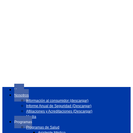
Home
Nosotros
Información al consumidor (descargar)
Informe Anual de Seguridad (Descargar)
Afiliaciones y Acreditaciones (Descargar)
Media
Programas
Programas de Salud
Asistente Médico