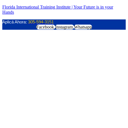
Florida International Training Institute | Your Future is in your
Hands
Aplicá Ahora:
305-594-3151
Facebook
Instagram
Whatsapp