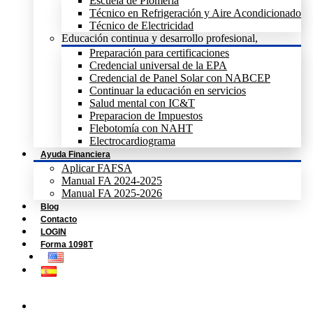
Escuela de Plomeria
Técnico en Refrigeración y Aire Acondicionado
Técnico de Electricidad
Educación continua y desarrollo profesional,
Preparación para certificaciones
Credencial universal de la EPA
Credencial de Panel Solar con NABCEP
Continuar la educación en servicios
Salud mental con IC&T
Preparacion de Impuestos
Flebotomía con NAHT
Electrocardiograma
Ayuda Financiera
Aplicar FAFSA
Manual FA 2024-2025
Manual FA 2025-2026
Blog
Contacto
LOGIN
Forma 1098T
Home