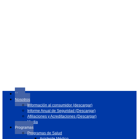
Home
Nosotros
Información al consumidor (descargar)
Informe Anual de Seguridad (Descargar)
Afiliaciones y Acreditaciones (Descargar)
Media
Programas
Programas de Salud
Asistente Médico