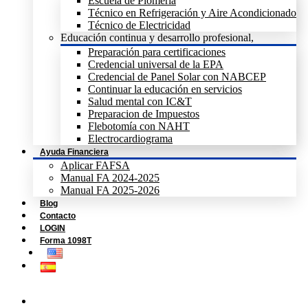
Escuela de Plomeria
Técnico en Refrigeración y Aire Acondicionado
Técnico de Electricidad
Educación continua y desarrollo profesional,
Preparación para certificaciones
Credencial universal de la EPA
Credencial de Panel Solar con NABCEP
Continuar la educación en servicios
Salud mental con IC&T
Preparacion de Impuestos
Flebotomía con NAHT
Electrocardiograma
Ayuda Financiera
Aplicar FAFSA
Manual FA 2024-2025
Manual FA 2025-2026
Blog
Contacto
LOGIN
Forma 1098T
Home