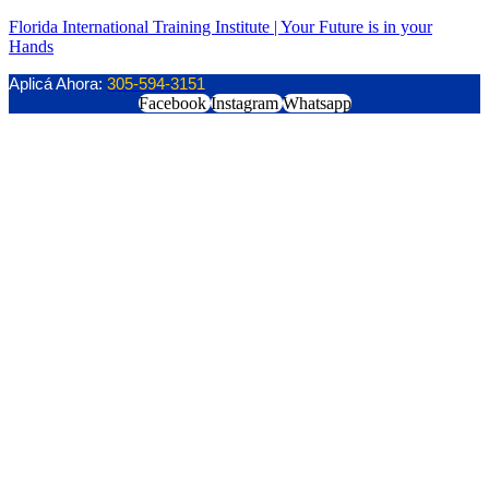
Florida International Training Institute | Your Future is in your
Hands
Aplicá Ahora:
305-594-3151
Facebook
Instagram
Whatsapp