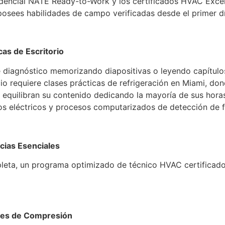
redencial NATE Ready-to-Work y los certificados HVAC Exc
osees habilidades de campo verificadas desde el primer dí
cas de Escritorio
de diagnóstico memorizando diapositivas o leyendo capítulo
cio requiere clases prácticas de refrigeración en Miami, do
s equilibran su contenido dedicando la mayoría de sus hora
itos eléctricos y procesos computarizados de detección de 
cias Esenciales
pleta, un programa optimizado de técnico HVAC certificado
ores de Compresión