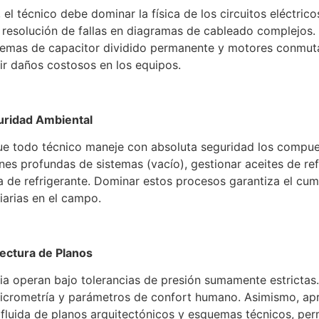
n, el técnico debe dominar la física de los circuitos eléctri
 resolución de fallas en diagramas de cableado complejos
istemas de capacitor dividido permanente y motores conmut
nir daños costosos en los equipos.
uridad Ambiental
ue todo técnico maneje con absoluta seguridad los compues
nes profundas de sistemas (vacío), gestionar aceites de re
ga de refrigerante. Dominar estos procesos garantiza el cu
iarias en el campo.
Lectura de Planos
ia operan bajo tolerancias de presión sumamente estricta
psicrometría y parámetros de confort humano. Asimismo, ap
a fluida de planos arquitectónicos y esquemas técnicos, pe