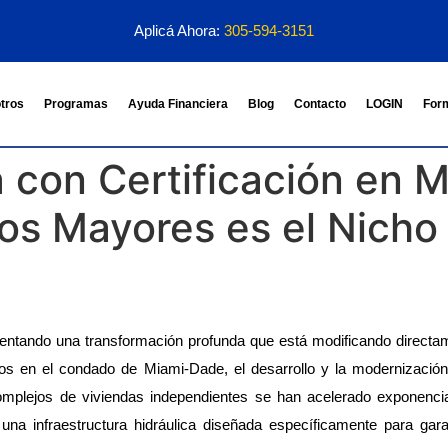
Aplicá Ahora:
305-594-3151
tros
Programas
Ayuda Financiera
Blog
Contacto
LOGIN
For
 con Certificación en M
os Mayores es el Nicho
imentando una transformación profunda que está modificando directame
dos en el condado de Miami-Dade, el desarrollo y la modernizació
omplejos de viviendas independientes se han acelerado exponencia
a infraestructura hidráulica diseñada específicamente para garan