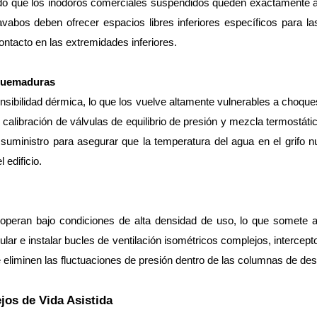
o que los inodoros comerciales suspendidos queden exactamente a u
avabos deben ofrecer espacios libres inferiores específicos para las
ntacto en las extremidades inferiores.
iquemaduras
sibilidad dérmica, lo que los vuelve altamente vulnerables a choque
y calibración de válvulas de equilibrio de presión y mezcla termost
suministro para asegurar que la temperatura del agua en el grifo nu
 edificio.
operan bajo condiciones de alta densidad de uso, lo que somete a 
ar e instalar bucles de ventilación isométricos complejos, intercept
eliminen las fluctuaciones de presión dentro de las columnas de des
os de Vida Asistida