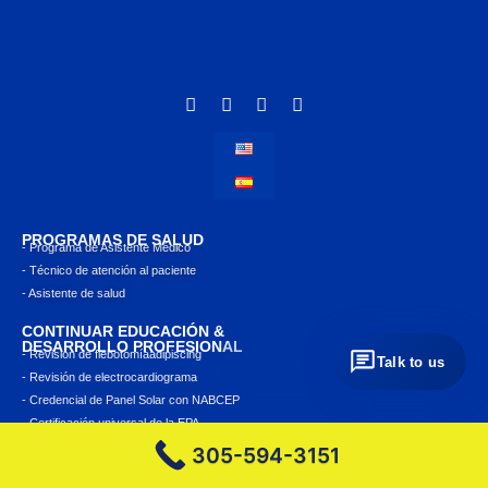
PROGRAMAS DE SALUD
- Programa de Asistente Médico
- Técnico de atención al paciente
- Asistente de salud
CONTINUAR EDUCACIÓN &
DESARROLLO PROFESIONAL
- Revisión de flebotomíaadipiscing
Talk to us
- Revisión de electrocardiograma
- Credencial de Panel Solar con NABCEP
- Certificación universal de la EPA
305-594-3151
PROGRAMAS TÉCNICOS
- Inglés VESOL