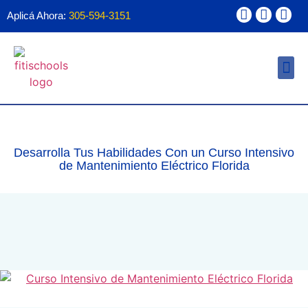
Aplicá Ahora:
305-594-3151
Ayuda Financ
Forma 1098T
Desarrolla Tus Habilidades Con un Curso Intensivo
de Mantenimiento Eléctrico Florida