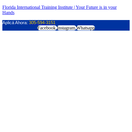
Florida International Training Institute | Your Future is in your
Hands
Aplicá Ahora:
305-594-3151
Facebook
Instagram
Whatsapp