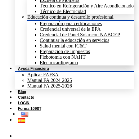
Escuela de Plomeria
Técnico en Refrigeración y Aire Acondicionado
Técnico de Electricidad
Educación continua y desarrollo profesional,
Preparación para certificaciones
Credencial universal de la EPA
Credencial de Panel Solar con NABCEP
Continuar la educación en servicios
Salud mental con IC&T
Preparacion de Impuestos
Flebotomía con NAHT
Electrocardiograma
Ayuda Financiera
Aplicar FAFSA
Manual FA 2024-2025
Manual FA 2025-2026
Blog
Contacto
LOGIN
Forma 1098T
Home