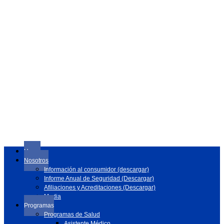
Home
Nosotros
Información al consumidor (descargar)
Informe Anual de Seguridad (Descargar)
Afiliaciones y Acreditaciones (Descargar)
Media
Programas
Programas de Salud
Asistente Médico